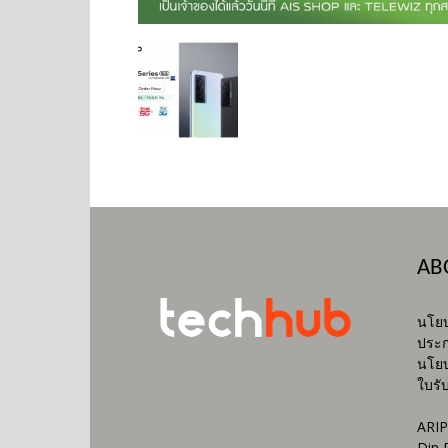
AB
นโยบ
ประก
นโยบ
ใบรั
ARIP
Din 