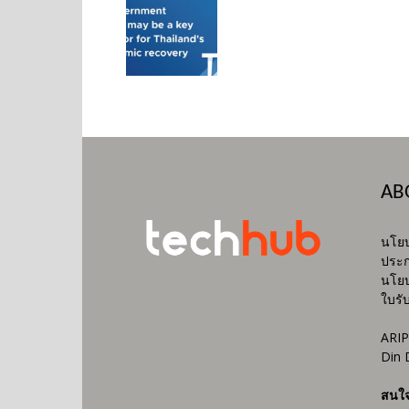
AB
นโยบ
ประก
นโยบ
ใบรั
ARIP
Din 
สนใ