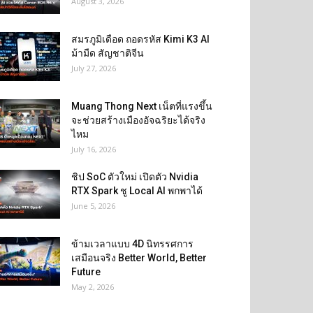
August 3, 2026
สมรภูมิเดือด ถอดรหัส Kimi K3 AI
ม้ามืด สัญชาติจีน
July 27, 2026
Muang Thong Next เน็ตที่แรงขึ้น
จะช่วยสร้างเมืองอัจฉริยะได้จริง
ไหม
July 16, 2026
ชิป SoC ตัวใหม่ เปิดตัว Nvidia
RTX Spark ชู Local AI พกพาได้
June 5, 2026
ข้ามเวลาแบบ 4D นิทรรศการ
เสมือนจริง Better World, Better
Future
May 2, 2026