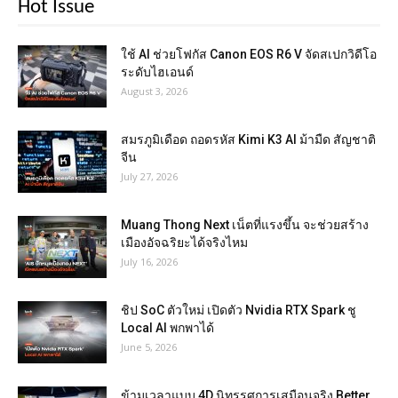
Hot Issue
ใช้ AI ช่วยโฟกัส Canon EOS R6 V จัดสเปกวิดีโอ
ระดับไฮเอนด์
August 3, 2026
สมรภูมิเดือด ถอดรหัส Kimi K3 AI ม้ามืด สัญชาติ
จีน
July 27, 2026
Muang Thong Next เน็ตที่แรงขึ้น จะช่วยสร้าง
เมืองอัจฉริยะได้จริงไหม
July 16, 2026
ชิป SoC ตัวใหม่ เปิดตัว Nvidia RTX Spark ชู
Local AI พกพาได้
June 5, 2026
ข้ามเวลาแบบ 4D นิทรรศการเสมือนจริง Better