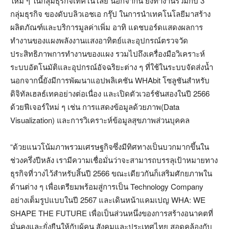
ใหม่ ๆ ในกลุ่มธุรกิจเทคโนโลยี นอกจากนี้ ยังทำงานร่วมกับ 3
กลุ่มธุรกิจ ของดับบลิวเอชเอ กรุ๊ป ในการนำเทคโนโลยีมาสร้าง
ผลิตภัณฑ์และบริการมูลค่าเพิ่ม อาทิ แดชบอร์ดแสดงผลการ
ทำงานของแผงพลังงานแสงอาทิตย์และอุปกรณ์ตรวจวัด
ประสิทธิภาพการทำงานของแผง รวมไปถึงเครื่องมือวิเคราะห์
ระบบอัตโนมัติและอุปกรณ์อัจฉริยะต่าง ๆ ที่ใช้ในระบบจัดส่งน้ำ
นอกจากนี้ยังมีการพัฒนาแอปพลิเคชัน WHAbit โซลูชันสำหรับ
ดิจิทัลเฮลธ์เทคอย่างต่อเนื่อง และเปิดตัวเวอร์ชันสองในปี 2566
ด้วยฟีเจอร์ใหม่ ๆ เช่น การแสดงข้อมูลด้วยภาพ(Data
Visualization) และการวิเคราะห์ข้อมูลสุขภาพส่วนบุคคล
“ด้วยแนวโน้มภาพรวมเศรษฐกิจซึ่งมีทิศทางเป็นบวกมากขึ้นใน
ช่วงครึ่งปีหลัง เรามีความเชื่อมั่นว่าจะสามารถบรรลุเป้าหมายทาง
ธุรกิจที่วางไว้สำหรับสิ้นปี 2566 ขณะเดียวกันก็เสริมศักยภาพใน
ด้านต่าง ๆ เพื่อเตรียมพร้อมสู่การเป็น Technology Company
อย่างเต็มรูปแบบในปี 2567 และเดินหน้าแคมเปญ WHA: WE
SHAPE THE FUTURE เพื่อเป็นส่วนหนึ่งของการสร้างอนาคตที่
มั่นคงและยั่งยืนให้กับผู้คน สังคมและประเทศไทย สอดคล้องกับ