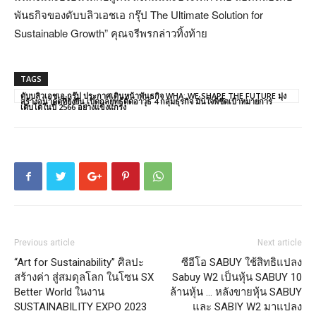
พันธกิจของดับบลิวเอชเอ กรุ๊ป The Ultimate Solution for
Sustainable Growth” คุณจรีพรกล่าวทิ้งท้าย
TAGS
ดับบลิวเอชเอ กรุ๊ป ประกาศเดินหน้าพันธกิจ WHA: WE SHAPE THE FUTURE มุ่ง
สร้างอนาคตที่ยั่งยืน เปิดกลยุทธ์ติดอาวุธ 4 กลุ่มธุรกิจ มั่นใจพิชิตเป้าหมายการ
เติบโตในปี 2566 อย่างแข็งแกร่ง
Previous article
Next article
“Art for Sustainability” ศิลปะ
ซีอีโอ SABUY ใช้สิทธิแปลง
สร้างค่า สู่สมดุลโลก ในโซน SX
Sabuy W2 เป็นหุ้น SABUY 10
Better World ในงาน
ล้านหุ้น … หลังขายหุ้น SABUY
SUSTAINABILITY EXPO 2023
และ SABIY W2 มาแปลง