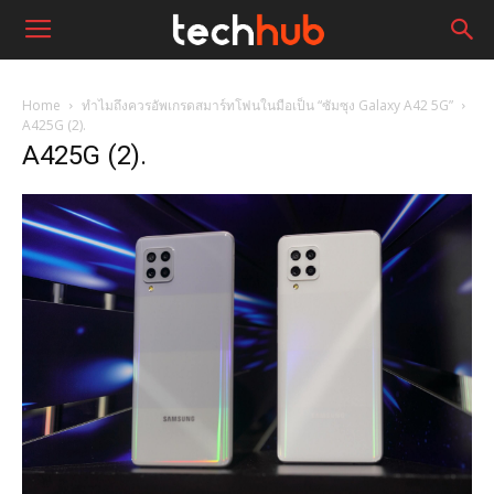
Home
ทำไมถึงควรอัพเกรดสมาร์ทโฟนในมือเป็น “ซัมซุง Galaxy A42 5G”
A425G (2).
A425G (2).