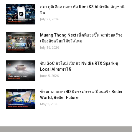
สมรภูมิเดือด ถอดรหัส Kimi K3 AI ม้ามืด สัญชาติ
จีน
July 27, 2026
Muang Thong Next เน็ตที่แรงขึ้น จะช่วยสร้าง
เมืองอัจฉริยะได้จริงไหม
July 16, 2026
ชิป SoC ตัวใหม่ เปิดตัว Nvidia RTX Spark ชู
Local AI พกพาได้
June 5, 2026
ข้ามเวลาแบบ 4D นิทรรศการเสมือนจริง Better
World, Better Future
May 2, 2026