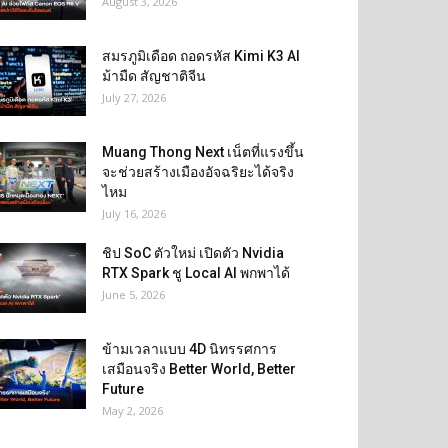
August 3, 2026
สมรภูมิเดือด ถอดรหัส Kimi K3 AI
ม้ามืด สัญชาติจีน
July 27, 2026
Muang Thong Next เน็ตที่แรงขึ้น
จะช่วยสร้างเมืองอัจฉริยะได้จริง
ไหม
July 16, 2026
ชิป SoC ตัวใหม่ เปิดตัว Nvidia
RTX Spark ชู Local AI พกพาได้
June 5, 2026
ข้ามเวลาแบบ 4D นิทรรศการ
เสมือนจริง Better World, Better
Future
May 2, 2026