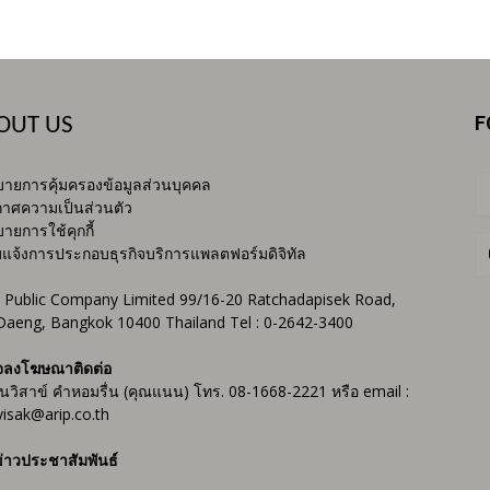
F
OUT US
ายการคุ้มครองข้อมูลส่วนบุคคล
าศความเป็นส่วนตัว
ายการใช้คุกกี้
บแจ้งการประกอบธุรกิจบริการแพลตฟอร์มดิจิทัล
 Public Company Limited 99/16-20 Ratchadapisek Road,
Daeng, Bangkok 10400 Thailand Tel : 0-2642-3400
จลงโฆษณาติดต่อ
ันวิสาข์ คำหอมรื่น (คุณแนน) โทร. 08-1668-2221 หรือ email :
isak@arip.co.th
่าวประชาสัมพันธ์