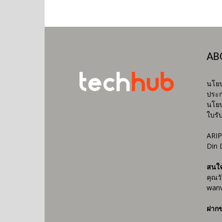
AB
นโยบ
ประก
นโยบ
ใบรั
ARIP
Din 
สนใ
คุณว
wanv
ฝากข