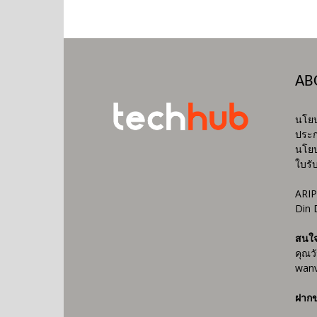
AB
นโยบ
ประก
นโยบ
ใบรั
ARIP
Din 
สนใ
คุณว
wanv
ฝากข