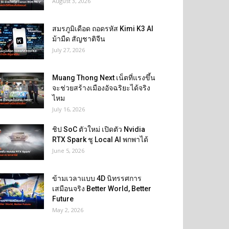
August 3, 2026
สมรภูมิเดือด ถอดรหัส Kimi K3 AI
ม้ามืด สัญชาติจีน
July 27, 2026
Muang Thong Next เน็ตที่แรงขึ้น
จะช่วยสร้างเมืองอัจฉริยะได้จริง
ไหม
July 16, 2026
ชิป SoC ตัวใหม่ เปิดตัว Nvidia
RTX Spark ชู Local AI พกพาได้
June 5, 2026
ข้ามเวลาแบบ 4D นิทรรศการ
เสมือนจริง Better World, Better
Future
May 2, 2026