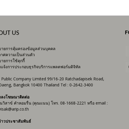
F
OUT US
ายการคุ้มครองข้อมูลส่วนบุคคล
าศความเป็นส่วนตัว
ายการใช้คุกกี้
บแจ้งการประกอบธุรกิจบริการแพลตฟอร์มดิจิทัล
 Public Company Limited 99/16-20 Ratchadapisek Road,
Daeng, Bangkok 10400 Thailand Tel : 0-2642-3400
จลงโฆษณาติดต่อ
ันวิสาข์ คำหอมรื่น (คุณแนน) โทร. 08-1668-2221 หรือ email :
isak@arip.co.th
่าวประชาสัมพันธ์