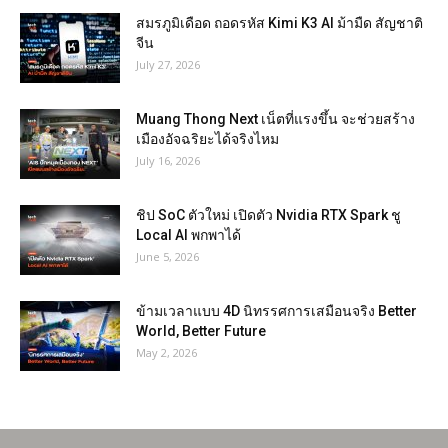
สมรภูมิเดือด ถอดรหัส Kimi K3 AI ม้ามืด สัญชาติ
จีน
July 27, 2026
Muang Thong Next เน็ตที่แรงขึ้น จะช่วยสร้าง
เมืองอัจฉริยะได้จริงไหม
July 16, 2026
ชิป SoC ตัวใหม่ เปิดตัว Nvidia RTX Spark ชู
Local AI พกพาได้
June 5, 2026
ข้ามเวลาแบบ 4D นิทรรศการเสมือนจริง Better
World, Better Future
May 2, 2026