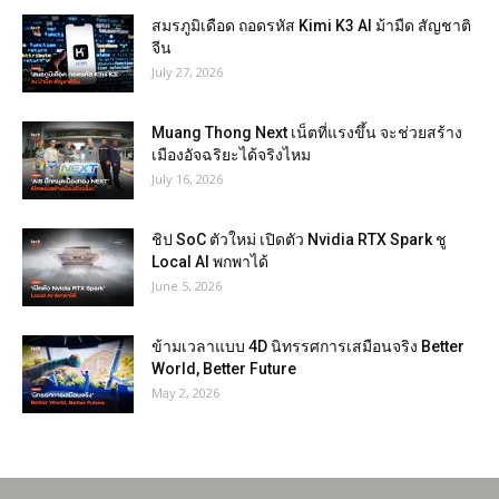
สมรภูมิเดือด ถอดรหัส Kimi K3 AI ม้ามืด สัญชาติ
จีน
July 27, 2026
Muang Thong Next เน็ตที่แรงขึ้น จะช่วยสร้าง
เมืองอัจฉริยะได้จริงไหม
July 16, 2026
ชิป SoC ตัวใหม่ เปิดตัว Nvidia RTX Spark ชู
Local AI พกพาได้
June 5, 2026
ข้ามเวลาแบบ 4D นิทรรศการเสมือนจริง Better
World, Better Future
May 2, 2026