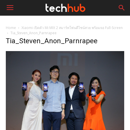
Home
Xiaomi เปิดตัว Mi MIX 2 สมาร์ทโฟนดีไซน์สวย พร้อมจอ Full-Screen
Tia_Steven_Anon_Parnrapee
Tia_Steven_Anon_Parnrapee