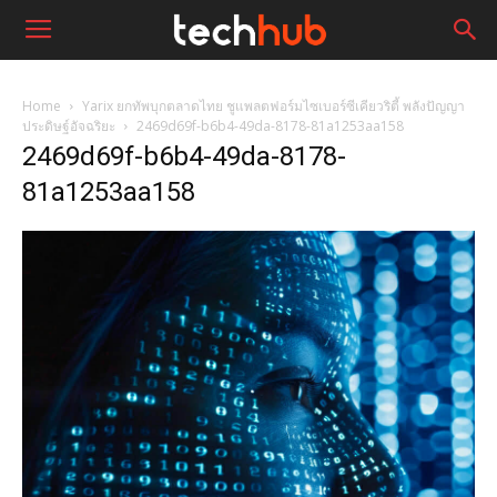
Home
Yarix ยกทัพบุกตลาดไทย ชูแพลตฟอร์มไซเบอร์ซีเคียวริตี้ พลังปัญญา
ประดิษฐ์อัจฉริยะ
2469d69f-b6b4-49da-8178-81a1253aa158
2469d69f-b6b4-49da-8178-
81a1253aa158