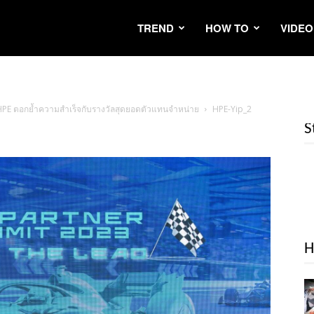
TREND
HOW TO
VIDEO
 HPE ตอกย้ำความสำเร็จกับรางวัลสุดยอดตัวแทนจำหน่าย
HPE-Yip_2
S
H