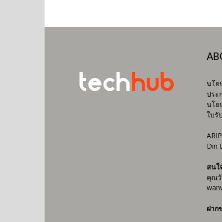
AB
นโยบ
ประก
นโยบ
ใบรั
ARIP
Din 
สนใ
คุณว
wanv
ฝากข