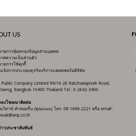
F
OUT US
ายการคุ้มครองข้อมูลส่วนบุคคล
าศความเป็นส่วนตัว
ายการใช้คุกกี้
บแจ้งการประกอบธุรกิจบริการแพลตฟอร์มดิจิทัล
 Public Company Limited 99/16-20 Ratchadapisek Road,
Daeng, Bangkok 10400 Thailand Tel : 0-2642-3400
จลงโฆษณาติดต่อ
ันวิสาข์ คำหอมรื่น (คุณแนน) โทร. 08-1668-2221 หรือ email :
isak@arip.co.th
่าวประชาสัมพันธ์