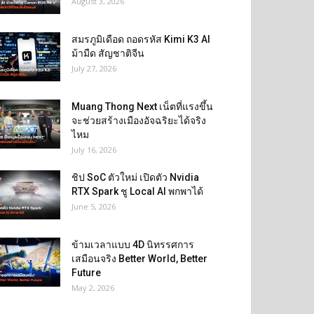
August 3, 2026
สมรภูมิเดือด ถอดรหัส Kimi K3 AI
ม้ามืด สัญชาติจีน
July 27, 2026
Muang Thong Next เน็ตที่แรงขึ้น
จะช่วยสร้างเมืองอัจฉริยะได้จริง
ไหม
July 16, 2026
ชิป SoC ตัวใหม่ เปิดตัว Nvidia
RTX Spark ชู Local AI พกพาได้
June 5, 2026
ข้ามเวลาแบบ 4D นิทรรศการ
เสมือนจริง Better World, Better
Future
May 2, 2026