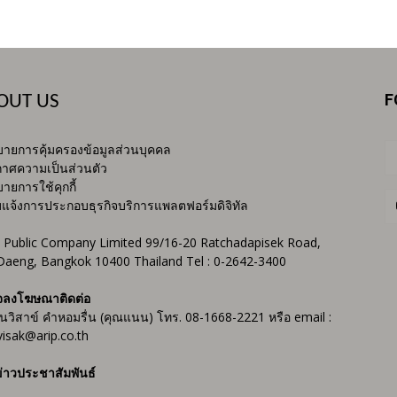
F
OUT US
ายการคุ้มครองข้อมูลส่วนบุคคล
าศความเป็นส่วนตัว
ายการใช้คุกกี้
บแจ้งการประกอบธุรกิจบริการแพลตฟอร์มดิจิทัล
 Public Company Limited 99/16-20 Ratchadapisek Road,
Daeng, Bangkok 10400 Thailand Tel : 0-2642-3400
จลงโฆษณาติดต่อ
ันวิสาข์ คำหอมรื่น (คุณแนน) โทร. 08-1668-2221 หรือ email :
isak@arip.co.th
่าวประชาสัมพันธ์