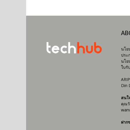
AB
นโยบ
ประก
นโยบ
ใบรั
ARIP
Din 
สนใ
คุณว
wanv
ฝากข