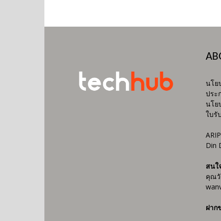
AB
นโยบ
ประก
นโยบ
ใบรั
ARIP
Din 
สนใ
คุณว
wanv
ฝากข