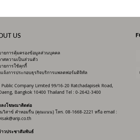
F
OUT US
ายการคุ้มครองข้อมูลส่วนบุคคล
าศความเป็นส่วนตัว
ายการใช้คุกกี้
บแจ้งการประกอบธุรกิจบริการแพลตฟอร์มดิจิทัล
 Public Company Limited 99/16-20 Ratchadapisek Road,
Daeng, Bangkok 10400 Thailand Tel : 0-2642-3400
จลงโฆษณาติดต่อ
ันวิสาข์ คำหอมรื่น (คุณแนน) โทร. 08-1668-2221 หรือ email :
isak@arip.co.th
่าวประชาสัมพันธ์