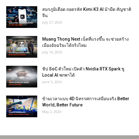
สมรภูมิเดือด ถอดรหัส Kimi K3 AI ม้ามืด สัญชาติ
จีน
July 27, 2026
Muang Thong Next เน็ตที่แรงขึ้น จะช่วยสร้าง
เมืองอัจฉริยะได้จริงไหม
July 16, 2026
ชิป SoC ตัวใหม่ เปิดตัว Nvidia RTX Spark ชู
Local AI พกพาได้
June 5, 2026
ข้ามเวลาแบบ 4D นิทรรศการเสมือนจริง Better
World, Better Future
May 2, 2026