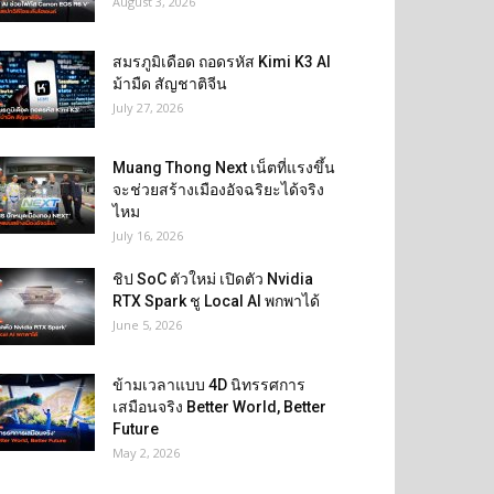
August 3, 2026
สมรภูมิเดือด ถอดรหัส Kimi K3 AI
ม้ามืด สัญชาติจีน
July 27, 2026
Muang Thong Next เน็ตที่แรงขึ้น
จะช่วยสร้างเมืองอัจฉริยะได้จริง
ไหม
July 16, 2026
ชิป SoC ตัวใหม่ เปิดตัว Nvidia
RTX Spark ชู Local AI พกพาได้
June 5, 2026
ข้ามเวลาแบบ 4D นิทรรศการ
เสมือนจริง Better World, Better
Future
May 2, 2026