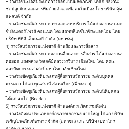
– รางวัลชนะเลิศประเภทการออกแบบผลิตภัณฑ์ ได้แก่ ผลงาน:
ชุดปลูกผักปลอดสารพิษด้วยตัวเองเพื่อคนในเมือง โดย บริษัท ดู๊ด
แพลนต์ จำกัด
– รางวัลชนะเลิศประเภทการออกแบบบริการ ได้แก่ ผลงาน: แมก
ซ์ เอ็นเตอร์ไพรส์ คอนเนค โดยแอพพลิเคชั่นวชิระแอทโฮม โดย
บริษัท พีทีจี เอ็นเนอยี จำกัด (มหาชน)
4) รางวัลนวัตกรรมแห่งชาติ ด้านสื่อและการสื่อสาร
– รางวัลชนะเลิศประเภทผลงานสื่อและการสื่อสาร ได้แก่ ผลงาน:
ต่อยอด แสงหลวง วัดเจดีย์หลวงวรวิหาร เชียงใหม่ โดย คณะ
สถาปัตยกรรมศาสตร์ มหาวิทยาลัยเชียงใหม่
– รางวัลเชิดชูเกียรติประเภทผู้สื่อสารนวัตกรรม ระดับบุคคล
ธรรมดา ได้แก่ คุณสรานี สงวนเรือง (เฟื่องลดา)
– รางวัลเชิดชูเกียรติประเภทผู้สื่อสารนวัตกรรม ระดับนิติบุคคล
ได้แก่ แบไต๋ (Beartai)
5) รางวัลนวัตกรรมแห่งชาติ ด้านองค์กรนวัตกรรมดีเด่น
– รางวัลดีเด่น ประเภทองค์กรภาคเอกชนขนาดใหญ่ ได้แก่ บริษัท
เจริญโภคภัณฑ์อาหาร จำกัด (มหาชน) และ บริษัท เบทาโกร
จำกัด (มหาชน)