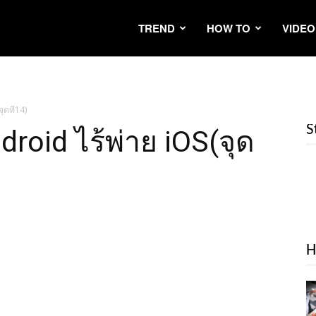
TREND
HOW TO
VIDEO
ุดที14)
S
roid ไร้พ่าย iOS(จุด
H