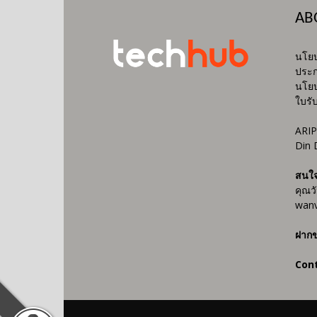
AB
นโยบ
ประก
นโยบ
ใบรั
ARIP
Din 
สนใ
คุณว
wanv
ฝากข
Con