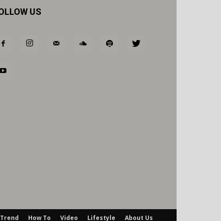
OLLOW US
Trend
How To
Video
Lifestyle
About Us