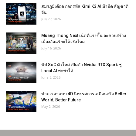
สมรภูมิเดือด ถอดรหัส Kimi K3 AI ม้ามืด สัญชาติ
จีน
July 27, 2026
Muang Thong Next เน็ตที่แรงขึ้น จะช่วยสร้าง
เมืองอัจฉริยะได้จริงไหม
July 16, 2026
ชิป SoC ตัวใหม่ เปิดตัว Nvidia RTX Spark ชู
Local AI พกพาได้
June 5, 2026
ข้ามเวลาแบบ 4D นิทรรศการเสมือนจริง Better
World, Better Future
May 2, 2026