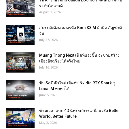
ใช้ AI ช่วยโฟกัส Canon EOS R6 V จัดสเปกวิดีโอ
ระดับไฮเอนด์
August 3, 2026
สมรภูมิเดือด ถอดรหัส Kimi K3 AI ม้ามืด สัญชาติ
จีน
July 27, 2026
Muang Thong Next เน็ตที่แรงขึ้น จะช่วยสร้าง
เมืองอัจฉริยะได้จริงไหม
July 16, 2026
ชิป SoC ตัวใหม่ เปิดตัว Nvidia RTX Spark ชู
Local AI พกพาได้
June 5, 2026
ข้ามเวลาแบบ 4D นิทรรศการเสมือนจริง Better
World, Better Future
May 2, 2026