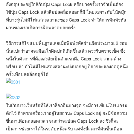
อังกฤษ จะอยู่ใกล้กับปุ่ม Caps Lock หรือบางครั้งเราจำเป็นต้อง
ใช้ปุ่ม Caps Lock แล้วลืมปลดล็อคออกก็มี โดยเฉพาะกับโน้ตบุ๊ก
ที่บางรุ่นไม่มีไฟแสดงสถานะของ Caps Lock ทำให้การพิมพ์รหัส
ผ่านของเราเกิดการผิดพลาดบ่อยครั้ง
วิธีการแก้ไขแบบพื้นฐานเลยเมื่อพิมพ์รหัสผ่านผิดประมาณ 2 รอบ
นั่นแปลว่าอาจจะมีอะไรผิดปกติเกิดขึ้นแล้ว ควรรีบตรวจเช็ค ซึ่ง
หนึ่งในตัวการที่ต้องสงสัยเป็นตัวแรกคือ Caps Lock ว่ากดค้าง
หรือเปล่า ถ้าไม่มีไฟแสดงสถานะบ่งบอกอยู่ ก็อาจจะลองกดดูหนึ่ง
ครั้งเพื่อปลดล็อกดูก็ได้
ในเว็บบางเว็บหรือที่ให้เราล็อกอินบางจุด จะมีการเขียนโปรแกรม
ดักไว้ ถ้าหากเครื่องเราอยู่ในสถานะ Caps Lock อยู่ จะมีข้อความ
ขึ้นมาเตือนตลอดเวลา จนกว่าจะปลด Caps Lock ลง ซึ่งก็จะ
เป็นการช่วยเราได้ในระดับหนึงครับ แต่ทั้งนี้เวลาที่มันขึ้นเตือน