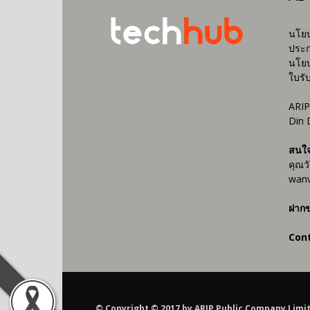
นโยบ
ประก
นโยบ
ใบรั
ARIP
Din 
สนใ
คุณว
wanv
ฝากข
Con
© Copyright © 2017 by ARIP Public Company Limited AR