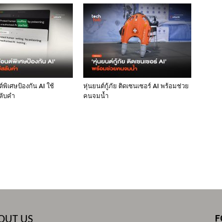
พิเศษป้องกัน AI ใช้
หุ่นยนต์กู้ภัย ติดเซนเซอร์ AI พร้อมช่วย
ลับคำ
คนจมน้ำ
F
OUT US