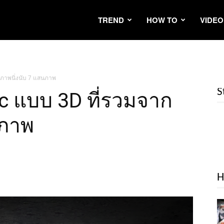
TREND
HOW TO
VIDEO
กภาพนิ่งนับ 7 แสนภาพ
S
c แบบ 3D ที่รวมจาก
นภาพ
H