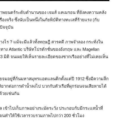
ภาพยนตร์ระดับตำนานของ เจมส์ แคเมรอน ที่ยังคงความคลัง
องจริง ซึ่งนับเป็นหนึ่งในภัยพิบัติทางทะเลที่ร้ายแรง (กับ
ัจจุบัน
างไร ? แม้จะมีแล้วทั้งทฤษฎี สารคดี ภาพจำลอง กระทั่งใน
าสุดทาง Atlantic บริษัทโปรดักชั่นของอังกฤษ และ Magellan
 มิติ จนเผยให้เห็นรายละเอียดของซากเรืออย่างที่ไม่เคยเห็น
ยจมอยู่ที่ก้นมหาสมุทรแอตแลนติกตั้งแต่ปี 1912 ซึ่งมีความลึก
้ยากต่อการดำน้ำลงไป บวกกับตัวเรือที่ผุกร่อนจนเสียหายได้
้วยเช่นกัน
 เข้าไปเก็บภาพอย่างระมัดระวัง ประกอบกับมีกระแสน้ำที่
นทำให้ใช้เวลารวบรวมภาพไปกว่า 200 ชั่วโมง