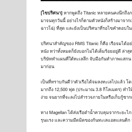
[ไขปริศนา]
หากพูดถึง Titanic หลายคนคงนึกถึง
มาจนทุกวันนี้ อย่างไรก็ตามตัวหนังก็สร้างมาจากเรื่
ฉาวโฉ่) ที่สุด และยังเป็นปริศนาที่รอไขคำตอบในป
ปริศนาสำคัญของ RMS Titanic ก็คือ เรือจมได้อย่
หนัง ทว่าทั้งหมดก็ยังบอกไม่ได้เต็มร้อยอยู่ดี ล่
บริษัททำแผนที่ใต้ทะเลลึก จับมือกันทำภาพแสกน 3
มาก่อน
เป็นที่ทราบกันดีว่าตัวเรือได้จมลงทะเลไปแล้ว โด
มากถึง 12,500 ฟุต (ประมาณ 3.8 กิโลเมตร) ทำให
ง่าย จนยากที่จะลงไปสำรวจภายในหรือเก็บกู้ซากด
ทาง Magellan ได้ส่งเรือดำน้ำควบคุมจากระยะไกล
รุนแรง และความมืดมิดของก้นทะเลแอตแลนติก จ