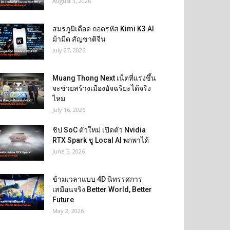
August 3, 2026
สมรภูมิเดือด ถอดรหัส Kimi K3 AI
ม้ามืด สัญชาติจีน
July 27, 2026
Muang Thong Next เน็ตที่แรงขึ้น
จะช่วยสร้างเมืองอัจฉริยะได้จริง
ไหม
July 16, 2026
ชิป SoC ตัวใหม่ เปิดตัว Nvidia
RTX Spark ชู Local AI พกพาได้
June 5, 2026
ข้ามเวลาแบบ 4D นิทรรศการ
เสมือนจริง Better World, Better
Future
May 2, 2026