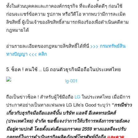
ทั้งในส่วนบุคคลและภาคองค์กรธุรกิจ ที่จะต้องคิดดีๆ ก่อนใช้
ก่อนจะแชร์ข้อความ รูปภาพ หรือวีดีโอ หากพบว่ามีการละเมิด
ลิขสิทธิ์ ผู้เป็นเจ้าของลิขสิทธิ์สามารถฟ้องร้องเพื่อดำเนินคดีตาม
กฎหมายได้
อ่านรายละเอียดของกฎหมายลิขสิทธิ์ได้ที่นี่
>>> กรมทรัพย์สิน
ทางปัญญา <<< คลิก
5. ช็อค ! คนใช้ … LG ถอนตัวธุรกิจมือถือในประเทศไทย
ถือเป็นข่าวช็อค ! สำหรับผู้ใช้มือถือ
LG
ในประเทศไทย เมื่อมีการ
ประกาศอย่างเป็นทางแฟนเพจ LG Life’s Good ระบุว่า
“กรณีข่าว
เกี่ยวกับธุรกิจมือถือแอลจีนั้น บริษัท แอลจี อีเลคทรอนิคส์
(ประเทศไทย) จำกัด ขอชี้แจงว่าการให้บริการหลังการขายยังคง
มีอยู่ตามปกติ โดยตั้งแต่เดือนมกราคม 2559 ทางแอลจีจะปรับ
กลยุทธ์ในการดำเนินธุรกิจผลิตภัณฑ์โทรศัพท์มือถือ
และคาด