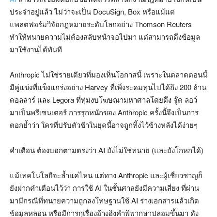
ประจำอยู่แล้ว ไม่ว่าจะเป็น DocuSign, Box หรือแม้แต่
แพลตฟอร์มวิจัยกฎหมายระดับโลกอย่าง Thomson Reuters
ทำให้ทนายความไม่ต้องสลับหน้าจอไปมา แต่สามารถดึงข้อมูล
มาใช้งานได้ทันที
Anthropic ไม่ใช่รายเดียวที่มองเห็นโอกาสนี้ เพราะในตลาดตอนนี้
มีคู่แข่งที่แข็งแกร่งอย่าง Harvey ที่เพิ่งระดมทุนไปได้ถึง 200 ล้าน
ดอลลาร์ และ Legora ที่ทุ่มงบโฆษณามหาศาลโดยดึง จู๊ด ลอว์
มาเป็นพรีเซนเตอร์ การรุกหนักของ Anthropic ครั้งนี้จึงเป็นการ
ตอกย้ำว่า ใครที่ปรับตัวช้าในยุคนี้อาจถูกทิ้งไว้ข้างหลังได้ง่ายๆ
คำเตือน ต้องบอกตามตรงว่า AI ยังไม่ใช่ทนาย (และยังโกหกได้)
แม้เทคโนโลยีจะล้ำแค่ไหน แต่ทาง Anthropic และผู้เชี่ยวชาญก็
ยังฝากคำเตือนไว้ว่า การใช้ AI ในชั้นศาลยังมีความเสี่ยง ที่ผ่าน
มามีกรณีที่ทนายความถูกลงโทษฐานใช้ AI ร่างเอกสารแล้วเกิด
ข้อมูลหลอน หรือมีการกุเรื่องอ้างอิงคำพิพากษาปลอมขึ้นมา ดัง