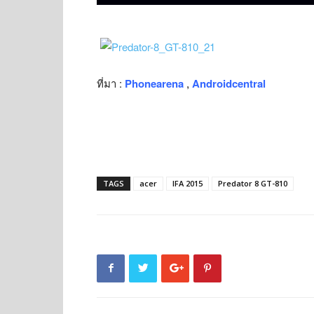
ที่มา :
Phonearena
,
Androidcentral
TAGS
acer
IFA 2015
Predator 8 GT-810