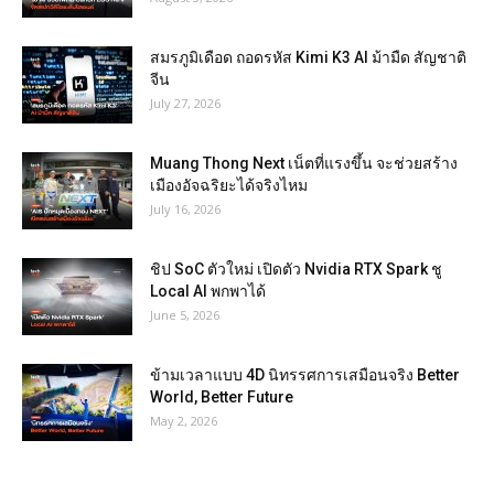
สมรภูมิเดือด ถอดรหัส Kimi K3 AI ม้ามืด สัญชาติ
จีน
July 27, 2026
Muang Thong Next เน็ตที่แรงขึ้น จะช่วยสร้าง
เมืองอัจฉริยะได้จริงไหม
July 16, 2026
ชิป SoC ตัวใหม่ เปิดตัว Nvidia RTX Spark ชู
Local AI พกพาได้
June 5, 2026
ข้ามเวลาแบบ 4D นิทรรศการเสมือนจริง Better
World, Better Future
May 2, 2026