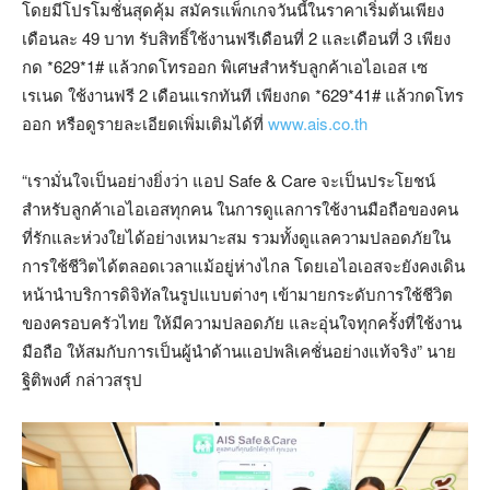
โดยมีโปรโมชั่นสุดคุ้ม สมัครแพ็กเกจวันนี้ในราคาเริ่มต้นเพียง
เดือนละ 49 บาท รับสิทธิ์ใช้งานฟรีเดือนที่ 2 และเดือนที่ 3 เพียง
กด *629*1# แล้วกดโทรออก พิเศษสำหรับลูกค้าเอไอเอส เซ
เรเนด ใช้งานฟรี 2 เดือนแรกทันที เพียงกด *629*41# แล้วกดโทร
ออก หรือดูรายละเอียดเพิ่มเติมได้ที่
www.ais.co.th
“เรามั่นใจเป็นอย่างยิ่งว่า แอป Safe & Care จะเป็นประโยชน์
สำหรับลูกค้าเอไอเอสทุกคน ในการดูแลการใช้งานมือถือของคน
ที่รักและห่วงใยได้อย่างเหมาะสม รวมทั้งดูแลความปลอดภัยใน
การใช้ชีวิตได้ตลอดเวลาแม้อยู่ห่างไกล โดยเอไอเอสจะยังคงเดิน
หน้านำบริการดิจิทัลในรูปแบบต่างๆ เข้ามายกระดับการใช้ชีวิต
ของครอบครัวไทย ให้มีความปลอดภัย และอุ่นใจทุกครั้งที่ใช้งาน
มือถือ ให้สมกับการเป็นผู้นำด้านแอปพลิเคชั่นอย่างแท้จริง” นาย
ฐิติพงศ์ กล่าวสรุป