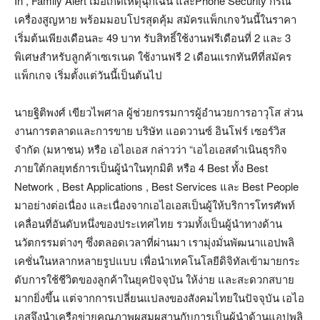
In , Family Alert เมื่อเกิดเหตุฉุกเฉิน และPhone Security กรณี
เครื่องสูญหาย พร้อมมอบโปรสุดคุ้ม สมัครแพ็กเกจวันนี้ในราคา
เริ่มต้นเพียงเดือนละ 49 บาท รับสิทธิ์ใช้งานฟรีเดือนที่ 2 และ 3
พิเศษสำหรับลูกค้าเซเรเนด ใช้งานฟรี 2 เดือนแรกทันทีที่สมัคร
แพ็กเกจ เริ่มตั้งแต่วันนี้เป็นต้นไป
นายฐิติพงศ์ เขียวไพศาล ผู้ช่วยกรรมการผู้อำนวยการอาวุโส ส่วน
งานการตลาดและการขาย บริษัท แอดวานซ์ อินโฟร์ เซอร์วิส
จำกัด (มหาชน) หรือ เอไอเอส กล่าวว่า “เอไอเอสดำเนินธุรกิจ
ภายใต้กลยุทธ์การเป็นผู้นำในทุกมิติ หรือ 4 Best ทั้ง Best
Network , Best Applications , Best Services และ Best People
มาอย่างต่อเนื่อง และเนื่องจากเอไอเอสเป็นผู้ให้บริการโทรศัพท์
เคลื่อนที่อันดับหนึ่งของประเทศไทย รวมทั้งเป็นผู้นำทางด้าน
นวัตกรรมต่างๆ ซึ่งตลอดเวลาที่ผ่านมา เรามุ่งมั่นพัฒนาแอปพลิ
เคชั่นในหลากหลายรูปแบบ เพื่อนำเทคโนโลยีดิจิทัลเข้ามายกระ
ดับการใช้ชีวิตของลูกค้าในยุคปัจจุบัน ให้ง่าย และสะดวกสบาย
มากยิ่งขึ้น แต่จากการเปลี่ยนแปลงของสังคมไทยในปัจจุบัน เอไอ
เอสจึงนำเครือข่ายคุณภาพผสมผสานกับการเป็นผู้นำด้านแอปพลิ