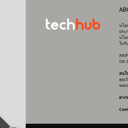
AB
นโยบ
ประก
นโยบ
ใบรั
ARIP
Din 
สนใ
คุณว
wanv
ฝากข
Con