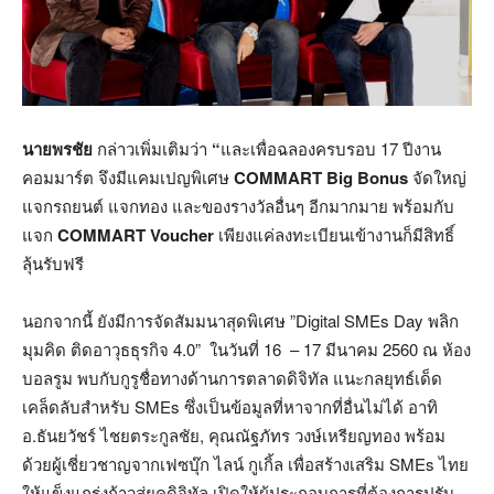
นายพรชัย
กล่าวเพิ่มเติมว่า
“
และเพื่อฉลองครบรอบ 17 ปีงาน
คอมมาร์ต จึงมีแคมเปญพิเศษ
COMMART Big Bonus
จัดใหญ่
แจกรถยนต์ แจกทอง และของรางวัลอื่นๆ อีกมากมาย พร้อมกับ
แจก
COMMART Voucher
เพียงแค่ลงทะเบียนเข้างานก็มีสิทธิ์
ลุ้นรับฟรี
นอกจากนี้ ยังมีการจัดสัมมนาสุดพิเศษ ”Digital SMEs Day พลิก
มุมคิด ติดอาวุธธุรกิจ 4.0” ในวันที่ 16 – 17 มีนาคม 2560 ณ ห้อง
บอลรูม พบกับกูรูชื่อทางด้านการตลาดดิจิทัล แนะกลยุทธ์เด็ด
เคล็ดลับสำหรับ SMEs ซึ่งเป็นข้อมูลที่หาจากที่อื่นไม่ได้ อาทิ
อ.ธันยวัชร์ ไชยตระกูลชัย, คุณณัฐภัทร วงษ์เหรียญทอง พร้อม
ด้วยผู้เชี่ยวชาญจากเฟซบุ๊ก ไลน์ กูเกิ้ล เพื่อสร้างเสริม SMEs ไทย
ให้แข็งแกร่งก้าวสู่ยุคดิจิทัล เปิดให้ผู้ประกอบการที่ต้องการปรับ