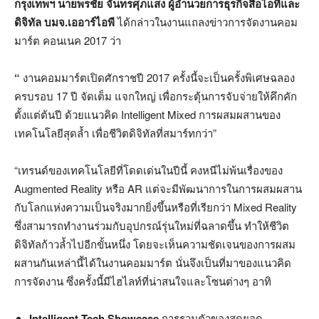
กรุงเทพฯ นายพรชัย จันทรศุภแสง ผู้อำนวยการธุรกิจสื่อไอทีและ
ดิจิทัล บมจ.เออาร์ไอพี
ได้กล่าวในงานแถลงข่าวการจัดงานคอม
มาร์ต คอนเนค 2017 ว่า
“
งานคอมมาร์ตเปิดศักราชปี 2017 ครั้งนี้จะเป็นครั้งพิเศษฉลอง
ครบรอบ 17 ปี จัดเต็ม แจกใหญ่ เพื่อกระตุ้นการจับจ่ายให้คึกคัก
ตั้งแต่ต้นปี ด้วยแนวคิด Intelligent Mixed การผสมผสานของ
เทคโนโลยีสุดล้ำ เพื่อชีวิตดิจิทัลที่สมาร์ทกว่า”
“เทรนด์ของเทคโนโลยีที่โดดเด่นในปีนี้ คงหนีไม่พ้นเรื่องของ
Augmented Reality หรือ AR แต่จะมีพัฒนาการในการผสมผสาน
กับโลกแห่งความเป็นจริงมากยิ่งขึ้นหรือที่เรียกว่า Mixed Reality
ซึ่งสามารถทำงานร่วมกับอุปกรณ์รุ่นใหม่ที่ฉลาดขึ้น ทำให้ชีวิต
ดิจิทัลก้าวล้ำไปอีกขั้นหนึ่ง โดยจะเห็นความชัดเจนของการผสม
ผสานกันเหล่านี้ได้ในงานคอมมาร์ต นั่นจึงเป็นที่มาของแนวคิด
การจัดงาน ซึ่งครั้งนี้มีไฮไลท์ที่น่าสนใจและโซนต่างๆ อาทิ
Intelligent Tech Showcase
การรวมตัวของสุดยอด