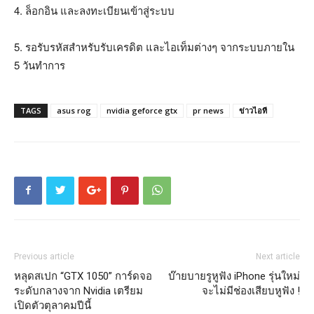
4. ล็อกอิน และลงทะเบียนเข้าสู่ระบบ
5. รอรับรหัสสำหรับรับเครดิต และไอเท็มต่างๆ จากระบบภายใน
5 วันทำการ
TAGS
asus rog
nvidia geforce gtx
pr news
ข่าวไอที
Previous article
Next article
หลุดสเปก “GTX 1050” การ์ดจอ
บ๊ายบายรูหูฟัง iPhone รุ่นใหม่
ระดับกลางจาก Nvidia เตรียม
จะไม่มีช่องเสียบหูฟัง !
เปิดตัวตุลาคมปีนี้