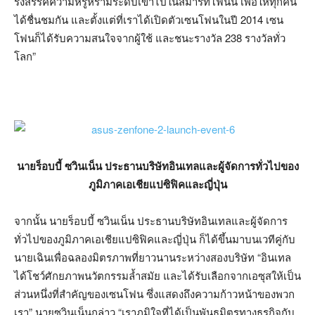
รังสรรค์ความหรูหรามีระดับเข้าไปในสมาร์ทโฟนนี้ เพื่อให้ทุกคน
ได้ชื่นชมกัน และตั้งแต่ที่เราได้เปิดตัวเซนโฟนในปี 2014 เซน
โฟนก็ได้รับความสนใจจากผู้ใช้ และชนะรางวัล 238 รางวัลทั่ว
โลก”
นายร็อบบี้ ซวินเน็น ประธานบริษัทอินเทลและผู้จัดการทั่วไปของ
ภูมิภาคเอเชียแปซิฟิคและญี่ปุ่น
จากนั้น นายร็อบบี้ ซวินเน็น ประธานบริษัทอินเทลและผู้จัดการ
ทั่วไปของภูมิภาคเอเชียแปซิฟิคและญี่ปุ่น ก็ได้ขึ้นมาบนเวทีคู่กับ
นายเฉินเพื่อฉลองมิตรภาพที่ยาวนานระหว่างสองบริษัท “อินเทล
ได้โชว์ศักยภาพนวัตกรรมล้ำสมัย และได้รับเลือกจากเอซุสให้เป็น
ส่วนหนึ่งที่สำคัญของเซนโฟน ซึ่งแสดงถึงความก้าวหน้าของพวก
เรา” นายซวินเน็นกล่าว “เราภูมิใจที่ได้เป็นพันธมิตรทางธุรกิจกับ