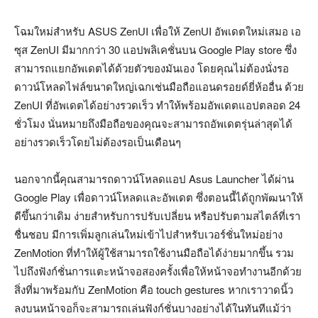
โฉมใหม่สำหรับ ASUS ZenUI เพื่อให้ ZenUI อัพเดตใหม่เสมอ เอ
ซุส ZenUI มีมากกว่า 30 แอปพลิเคชั่นบน Google Play store ซึ่ง
สามารถแยกอัพเดตได้ด้วยตัวของมันเอง โดยคุณไม่ต้องนั่งรอ
ดาวน์โหลดไฟล์ขนาดใหญ่เฉกเช่นมือถือแอนดรอยด์ยี่ห้ออื่น ด้วย
ZenUI ที่อัพเดตได้อย่างรวดเร็ว ทำให้พร้อมอัพเดตแอปตลอด 24
ชั่วโมง นั่นหมายถึงมือถือของคุณจะสามารถอัพเดตรุ่นล่าสุดได้
อย่างรวดเร็วโดยไม่ต้องรอเป็นเดือนๆ
นอกจากนี้คุณสามารถดาวน์โหลดแอป Asus Launcher ได้ผ่าน
Google Play เพื่อดาวน์โหลดและอัพเดต ซึ่งตอนนี้ได้ถูกพัฒนาให้
ดีขึ้นกว่าเดิม ง่ายสำหรับการปรับเปลี่ยน หรือปรับตามสไตล์ที่เรา
ชื่นชอบ มีการเพิ่มลูกเล่นใหม่เข้าไปสำหรับเวอร์ชั่นใหม่อย่าง
ZenMotion ที่ทำให้ผู้ใช้สามารถใช้งานมือถือได้ง่ายมากขึ้น รวม
ไปถึงฟังก์ชั่นการแตะหน้าจอสองครั้งเพื่อให้หน้าจอทำงานอีกด้วย
สิ่งที่มาพร้อมกับ ZenMotion คือ touch gestures หากเราวาดนิ้ว
ลงบนหน้าจอก็จะสามารถเล่นฟังก์ชั่นบางอย่างได้ในทันทีแม้ว่า