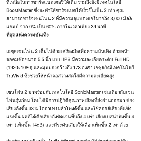
ที่เหลือในการชาร์จแบตเตอรี่ให้เต็ม รวมถึงยังมีเทคโนโลยี
BoostMaster ซึ่งจะทำให้ชาร์จแบตได้เร็วขึ้นเป็น 2 เท่า คุณ
สามารถชาร์จเซนโฟน 2 ที่มีความจุแบตเตอรี่มากถึง 3,000 มิลลิ
แอมป์ จาก 0% เป็น 60% ภายในเวลาเพียง 39 นาที
ที่สุดแห่งความบันเทิง
เอซุสเซนโฟน 2 เต็มไปด้วยเครื่องมือเพื่อความบันเทิง ด้วยหน้า
จอคมชัดขนาด 5.5 นิ้ว แบบ IPS มีความละเอียดระดับ Full HD
(1920×1080) และมุมมองกว้างถึง 178 องศา เอซุสยังมีเทคโนโลยี
TruVivid ซึ่งช่วยให้หน้าจอสว่างสดใสมีความละเอียดสูง
เซนโฟน 2 มาพร้อมกับเทคโนโลยี SonicMaster เช่นเดียวกับเซน
โฟนรุ่นก่อน โดยได้มีการปฏิวัติคุณภาพเสียงที่ส่งผ่านออกมา ช่อง
เสียงดังขึ้น 38% ไดอาเฟรมลำโพงดีขึ้น และใช้คอยส์เสียงที่แข็ง
แรงขึ้น ผลที่ได้คือเสียงดังชัดเจนขึ้นถึง 4 เท่า เสียงเบสน่าฟังขึ้น 4
เท่า (เพิ่มขึ้น 14dB) และมีระดับเสียงให้เลือกเพิ่มขึ้น 2 เท่าด้วย
สำหรับแอปพลิเคชั่น Audio Wizard ถูกสร้างให้ง่ายต่อการปรับ