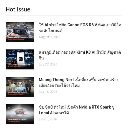
Hot Issue
ใช้ AI ช่วยโฟกัส Canon EOS R6 V จัดสเปกวิดีโอ
ระดับไฮเอนด์
August 3, 2026
สมรภูมิเดือด ถอดรหัส Kimi K3 AI ม้ามืด สัญชาติ
จีน
July 27, 2026
Muang Thong Next เน็ตที่แรงขึ้น จะช่วยสร้าง
เมืองอัจฉริยะได้จริงไหม
July 16, 2026
ชิป SoC ตัวใหม่ เปิดตัว Nvidia RTX Spark ชู
Local AI พกพาได้
June 5, 2026