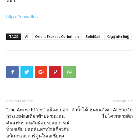
ที่มา
https://newatlas
TAGS
AI
Orient Express Corinthian
SolidSail
ปัญญาประดิษฐ์
Previous article
Next article
“The Anime Effect” อนิเมะปลุก
ดำน้ำได้ หุ่นยนต์เต่า AI ช่วยจับ
กระแสท่องเที่ยวข้ามพรมแดน
ไมโครพลาสติก
ดันแฟนๆ แห่สัมผัสประสบการณ์
ทั่วเอเชีย ยอดค้นหาทริปเกี่ยวกับ
อนิเมะและการ์ตูนในเอเชียพุ่ง