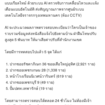
แบบเรียลไทม์ ด้วยระบบ
AI
ตรวจจับการเคลื่อนไหวและแจ้ง
เตือนแบบอัตโนมัติ ส่งสัญญาณภาพจากศูนย์ระบบ
เทคโนโลยีจราจรกรุงเทพมหานคร
(
ห้อง
CCTV)
AI
จะประมวลผลภาพตรวจสอบทะเบียนว่าใครเป็นเจ้าของ
รวบรวมข้อมูลส่งหนังสือแจ้งไปยังตามบ้าน ฝ่าฝืนโทษปรับ
สูงสุด
5
พันบาท ให้มาเสียค่าปรับที่สำนักงานเขต
โดยมีการทดสอบไปแล้ว
5
จุด ได้แก่
ปากซอยรัชดาภิเษก
36
ซอยเสือใหญ่อุทิศ
(2,921
ราย
)
ปากซอยเพชรเกษม
28 (1,338
ราย
)
หน้าโรงเรียนนิเวศน์วารินทร์
(619
ราย
)
ปากซอยเพชรบุรี
9 (49
ราย
)
ปั้มปตท
.
เทพารักษ์
(19
ราย
)
โดยสามารถตรวจสอบได้ตลอด
24
ชั่วโมง ไม่ต้องมีเจ้า