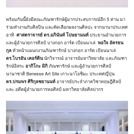
พร้อมกันนี้ยังมีคณะภัณฑารักษ์ผู้มากประสบการณ์อีก 5 ท่าน มา
ร่วมทำงานกับศิลปิน และคัดเลือกผลงานศิลปะ จากนานาประเทศ
อาทิ
ศาสตราจารย์ ดร.อภินันท์ โปษยานนท์
ประธานอำนวยการ
และผู้อำนวยการศิลป์ บางกอก อาร์ต เบียนนาเล่
พอใจ อัครธน
กุล
หัวหน้าแผนกงานภัณฑารักษ์ บางกอก อาร์ต เบียนนาเล่
ดร.ไบรอัน เคอร์ติน
นักวิจารณ์ อาจารย์มหาวิทยาลัย และภัณฑา
รักษ์อิสระ
อากิโกะ มิกิ
ภัณฑารักษ์ และผู้อำนวยการศิลป์
นานาชาติ Benesse Art Site เกาะนาโอชิมะ ประเทศญี่ปุ่น
ดร.ปรมพร ศิริกุลชยานนท์
อาจารย์ประจำภาควิชาทฤษฎีศิลป์
และ อดีตผู้อำนวยการหอศิลป์ มหาวิทยาลัยศิลปากร