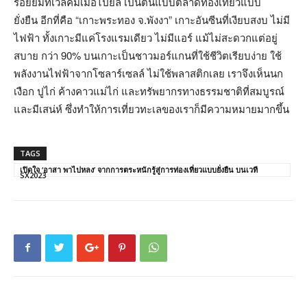
รอยยิ้มที่เวลคัมเมื่อไปยล เป็นต้นแบบตลาดท่องเที่ยวแบบ
ยั่งยืน อีกที่คือ “เกาะพระทอง จ.พังงา” เกาะอันซีนที่เงียบสงบ ไม่มี
ไฟฟ้า ทั้งเกาะมีแค่โรงแรมเดียว ไม่มีแอร์ แม้ไม่สะดวกแต่อยู่
สบาย กว่า 90% บนเกาะเป็นชาวมอร์แกนที่ใช้ชีวิตเรียบง่าย ใช้
พลังงานไฟฟ้าจากโซลาร์เซลล์ ไม่ใช้พลาสติกเลย เราจึงเห็นนก
เงือก ปูไก่ ค้างคาวแม่ไก่ และทรัพยากรทางธรรมชาติที่สมบูรณ์
และมีเสน่ห์ ซึ่งทำให้การเที่ยวทะเลของเราก็มีความหมายมากขึ้น
TAGS
เปิดใจ ‘อาสา พาไปหลง’ จากการตระหนักรู้สู่การท่องเที่ยวแบบยั่งยืน บนเวที
SX2023