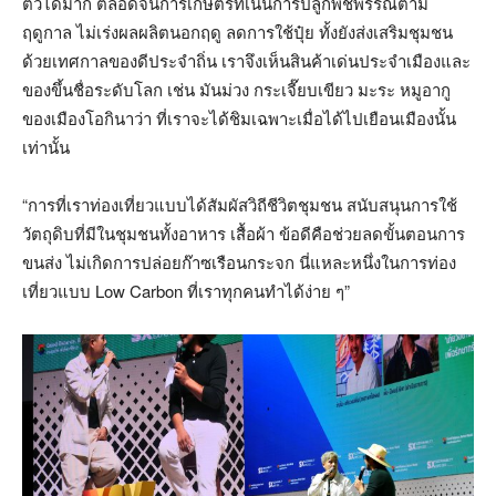
ตัวได้มาก ตลอดจนการเกษตรที่เน้นการปลูกพืชพรรณตาม
ฤดูกาล ไม่เร่งผลผลิตนอกฤดู ลดการใช้ปุ๋ย ทั้งยังส่งเสริมชุมชน
ด้วยเทศกาลของดีประจำถิ่น เราจึงเห็นสินค้าเด่นประจำเมืองและ
ของขึ้นชื่อระดับโลก เช่น มันม่วง กระเจี๊ยบเขียว มะระ หมูอากู
ของเมืองโอกินาว่า ที่เราจะได้ชิมเฉพาะเมื่อได้ไปเยือนเมืองนั้น
เท่านั้น
“การที่เราท่องเที่ยวแบบได้สัมผัสวิถีชีวิตชุมชน สนับสนุนการใช้
วัตถุดิบที่มีในชุมชนทั้งอาหาร เสื้อผ้า ข้อดีคือช่วยลดขั้นตอนการ
ขนส่ง ไม่เกิดการปล่อยก๊าซเรือนกระจก นี่แหละหนึ่งในการท่อง
เที่ยวแบบ Low Carbon ที่เราทุกคนทำได้ง่าย ๆ”