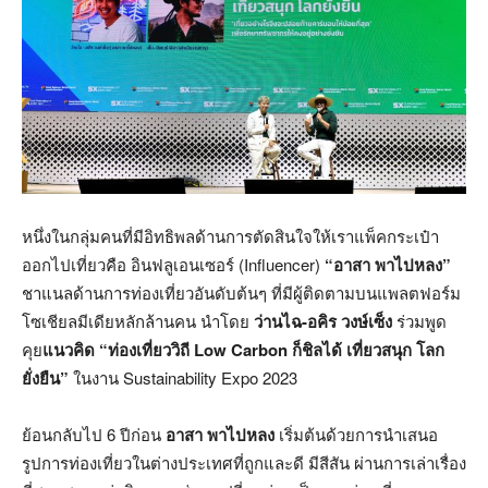
หนึ่งในกลุ่มคนที่มีอิทธิพลด้านการตัดสินใจให้เราแพ็คกระเป๋า
ออกไปเที่ยวคือ อินฟลูเอนเซอร์ (Influencer)
“อาสา พาไปหลง”
ชาแนลด้านการท่องเที่ยวอันดับต้นๆ ที่มีผู้ติดตามบนแพลตฟอร์ม
โซเชียลมีเดียหลักล้านคน นำโดย
ว่านไฉ-อคิร วงษ์เซ็ง
ร่วมพูด
คุย
แนวคิด
“ท่องเที่ยววิถี Low Carbon ก็ชิลได้ เที่ยวสนุก โลก
ยั่งยืน”
ในงาน Sustainability Expo 2023
ย้อนกลับไป 6 ปีก่อน
อาสา พาไปหลง
เริ่มต้นด้วยการนำเสนอ
รูปการท่องเที่ยวในต่างประเทศที่ถูกและดี มีสีสัน ผ่านการเล่าเรื่อง