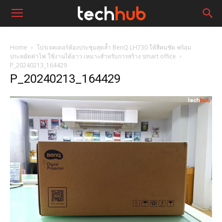
Home
โปรเจคเตอร์ห้องประชุมสุดล้ำ BenQ LH730 ให้สีคมชัด พร้อม
ประหยัดค่าไฟ ใช้งานได้ยาว เหมาะสำหรับการสร้าง smart office
P_20240213_164429
P_20240213_164429