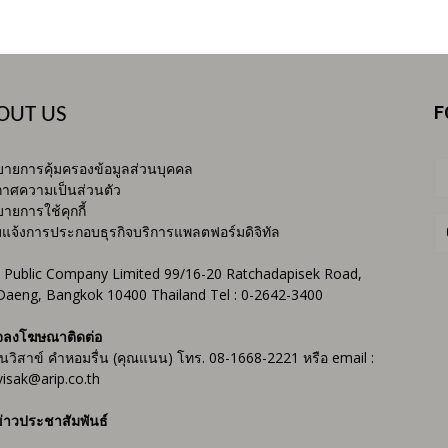
F
OUT US
ายการคุ้มครองข้อมูลส่วนบุคคล
าศความเป็นส่วนตัว
ายการใช้คุกกี้
บแจ้งการประกอบธุรกิจบริการแพลตฟอร์มดิจิทัล
 Public Company Limited 99/16-20 Ratchadapisek Road,
Daeng, Bangkok 10400 Thailand Tel : 0-2642-3400
จลงโฆษณาติดต่อ
ันวิสาข์ คำหอมรื่น (คุณแนน) โทร. 08-1668-2221 หรือ email :
isak@arip.co.th
่าวประชาสัมพันธ์