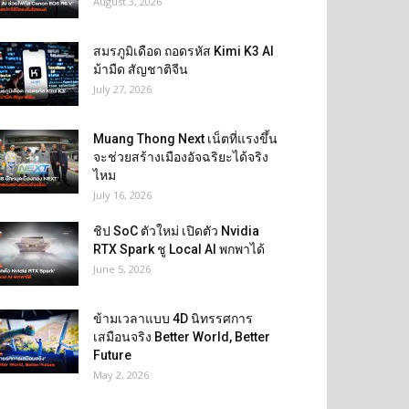
August 3, 2026
สมรภูมิเดือด ถอดรหัส Kimi K3 AI
ม้ามืด สัญชาติจีน
July 27, 2026
Muang Thong Next เน็ตที่แรงขึ้น
จะช่วยสร้างเมืองอัจฉริยะได้จริง
ไหม
July 16, 2026
ชิป SoC ตัวใหม่ เปิดตัว Nvidia
RTX Spark ชู Local AI พกพาได้
June 5, 2026
ข้ามเวลาแบบ 4D นิทรรศการ
เสมือนจริง Better World, Better
Future
May 2, 2026