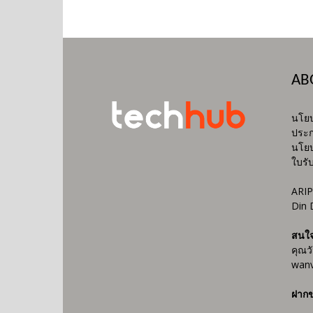
AB
นโยบ
ประก
นโยบ
ใบรั
ARIP
Din 
สนใ
คุณว
wanv
ฝากข