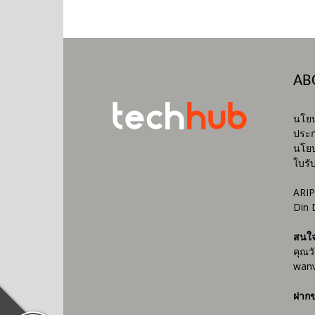
AB
นโยบ
ประก
นโยบ
ใบรั
ARIP
Din 
สนใ
คุณว
wanv
ฝากข