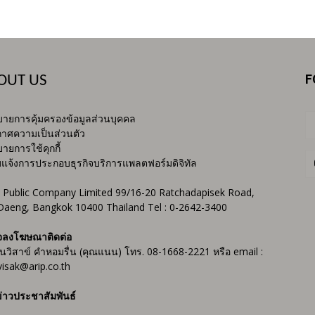
F
OUT US
ายการคุ้มครองข้อมูลส่วนบุคคล
าศความเป็นส่วนตัว
ายการใช้คุกกี้
บแจ้งการประกอบธุรกิจบริการแพลตฟอร์มดิจิทัล
 Public Company Limited 99/16-20 Ratchadapisek Road,
Daeng, Bangkok 10400 Thailand Tel : 0-2642-3400
จลงโฆษณาติดต่อ
ันวิสาข์ คำหอมรื่น (คุณแนน) โทร. 08-1668-2221 หรือ email :
isak@arip.co.th
่าวประชาสัมพันธ์