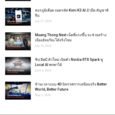
สมรภูมิเดือด ถอดรหัส Kimi K3 AI ม้ามืด สัญชาติ
จีน
July 27, 2026
Muang Thong Next เน็ตที่แรงขึ้น จะช่วยสร้าง
เมืองอัจฉริยะได้จริงไหม
July 16, 2026
ชิป SoC ตัวใหม่ เปิดตัว Nvidia RTX Spark ชู
Local AI พกพาได้
June 5, 2026
ข้ามเวลาแบบ 4D นิทรรศการเสมือนจริง Better
World, Better Future
May 2, 2026