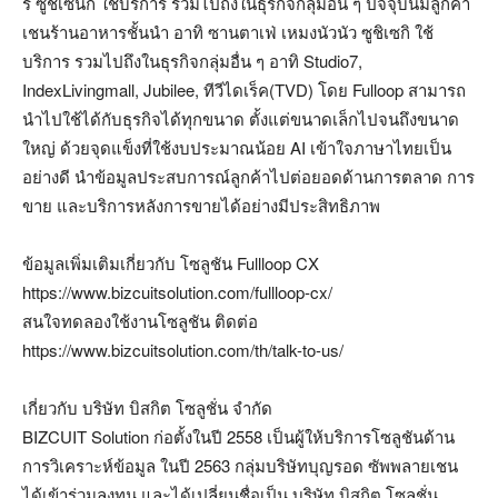
ร์ ซูชิเซนกิ ใช้บริการ รวมไปถึงในธุรกิจกลุ่มอื่น ๆ ปัจจุบันมีลูกค้า
เชนร้านอาหารชั้นนำ อาทิ ซานตาเฟ่ เหมงนัวนัว ซูชิเซกิ ใช้
บริการ รวมไปถึงในธุรกิจกลุ่มอื่น ๆ อาทิ Studio7,
IndexLivingmall, Jubilee, ทีวีไดเร็ค(TVD) โดย Fulloop สามารถ
นำไปใช้ได้กับธุรกิจได้ทุกขนาด ตั้งแต่ขนาดเล็กไปจนถึงขนาด
ใหญ่ ด้วยจุดแข็งที่ใช้งบประมาณน้อย AI เข้าใจภาษาไทยเป็น
อย่างดี นำข้อมูลประสบการณ์ลูกค้าไปต่อยอดด้านการตลาด การ
ขาย และบริการหลังการขายได้อย่างมีประสิทธิภาพ
ข้อมูลเพิ่มเติมเกี่ยวกับ โซลูชัน Fullloop CX
https://www.bizcuitsolution.com/fullloop-cx/
สนใจทดลองใช้งานโซลูชัน ติดต่อ
https://www.bizcuitsolution.com/th/talk-to-us/
เกี่ยวกับ บริษัท บิสกิต โซลูชั่น จำกัด
BIZCUIT Solution ก่อตั้งในปี 2558 เป็นผู้ให้บริการโซลูชันด้าน
การวิเคราะห์ข้อมูล ในปี 2563 กลุ่มบริษัทบุญรอด ซัพพลายเชน
ได้เข้าร่วมลงทุน และได้เปลี่ยนชื่อเป็น บริษัท บิสกิต โซลูชั่น