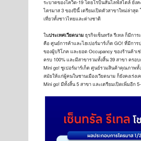
ระบาดของโควิด-19 โดยโรบินสันไลฟ์สไตล์ ยังค
ไตรมาส 3 ของปีนี้ เตรียมเปิดตัวสาขาใหม่ล่าสุด โร
เที่ยวทั้งชาวไทยและต่างชาติ
ใน
ประเทศเวียดนาม
ธุรกิจเซ็นทรัล รีเทล ก็มีก
คือ ศูนย์การค้าและไฮเปอร์มาร์เก็ต GO! ที่มีก
ของผู้บริโภค และยอด Occupancy ของร้านค้าเช่าเ
ครบ 100% และมีสาขารวมทั้งสิ้น 39 สาขา ครอบคล
Mini go! ซูเปอร์มาร์เก็ต ศูนย์รวมสินค้าคุณภาพท
สมัยให้แก่ผู้คนในชานเมืองเวียดนาม ก็ยังคงเร่งเค
Mini go! มีทั้งสิ้น 5 สาขา และเตรียมเปิดเพิ่มอีก 