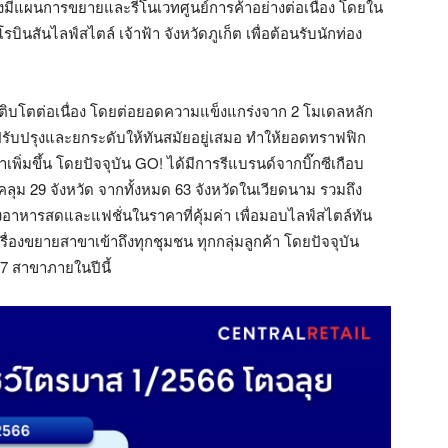
งมีแผนการขยายและรีโนเวทศูนย์การค้าอย่างต่อเนื่อง โดยใน
บินสันไลฟ์สไตล์ เจ้าฟ้า จังหวัดภูเก็ต เพื่อต้อนรับนักท่อง
ารเติบโตต่อเนื่อง โดยต่อยอดความแข็งแกร่งจาก 2 โมเดลหลัก
ารปรับปรุงและยกระดับให้ทันสมัยอยู่เสมอ ทำให้ยอดทราฟฟิก
พิ่มขึ้น โดยปัจจุบัน GO! ได้มีการรีแบรนด์จากบิ๊กซีเกือบ
ุม 29 จังหวัด จากทั้งหมด 63 จังหวัดในเวียดนาม รวมถึง
ั้งอาหารสดและแฟชั่นในราคาที่คุ้มค่า เพื่อมอบไลฟ์สไตล์ทัน
รื่องขยายสาขาเข้าถึงทุกชุมชน ทุกกลุ่มลูกค้า โดยปัจจุบัน
5-7 สาขาภายในปีนี้