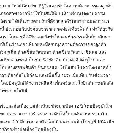
รแบบ Total Solution ที่รู้ใจและเข้าใจความต้องการของลูกค้า
ัพเกรดสาขาจากห้างโรบินสันให้เป็นห้างเซ็นทรัลตามความ
หลังจากได้เห็นการตอบรับที่ดีจากลูกค้าในสาขาเมกะบางนา
านี้ ประกอบกับปัจจัยบวกจากภาคท่องเที่ยวฟื้นตัว ทำให้ธุรกิจ
ระโดดอยู่ที่ 30% และยังทำให้กลุ่มห้างสรรพสินค้ากลับมา
ที่เป็นย่านท่องเที่ยวและมีครบทุกความต้องการของลูกค้า
หวัดภูเก็ต ห้างเซ็นทรัลพัทยา ห้างเซ็นทรัลสาขาชิดลม และ
เที่ยวต่างชาติเป็นชาวรัสเซีย จีน มิดเดิลอีสต์ ยุโรป และ
้กับห้างสรรพสินค้าเซ็นทรัลและโรบินสัน ในช่วงไตรมาสที่ 1
เวลาเดียวกันในปีก่อน และเพิ่มขึ้น 16% เมื่อเทียบกับช่วงเวลา
โดยปัจจุบันมีห้างสรรพสินค้าเซ็นทรัลและโรบินสันรวมกันทั้ง
สาขาภายในปีนี้
่งและต่อเนื่อง แม้ดำเนินธุรกิจมาเพียง 12 ปี โดยปัจจุบันไท
ลน์ของไทย และสามารถสร้างผลงานเติบโตโดดเด่นสวนกระแสใน
างและ DIY มีการชะลอตัว โดยมียอดขายเติบโตอยู่ที่ 15% เมื่อ
กิจอย่างต่อเนื่อง โดยปัจจุบัน