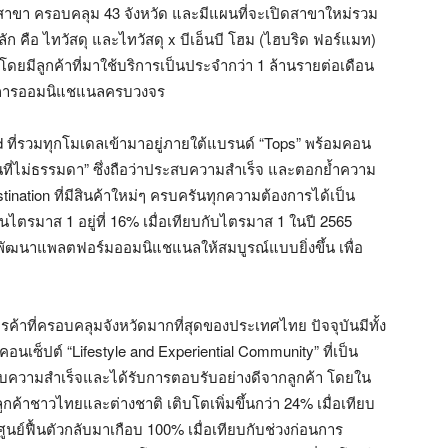
4 สาขา ครอบคลุม 43 จังหวัด และมีแผนที่จะเปิดสาขาใหม่รวม
หลัก คือ ไทวัสดุ และไทวัสดุ x บีเอ็นบี โฮม (ไฮบริด ฟอร์แมท)
โดยมีลูกค้าที่มาใช้บริการเป็นประจำกว่า 1 ล้านรายต่อเดือน
ริการออมนิแชแนลครบวงจร
ที่รวมทุกโมเดลเข้ามาอยู่ภายใต้แบรนด์ “Tops” พร้อมคอน
ที่ไม่ธรรมดา” ซึ่งถือว่าประสบความสำเร็จ และตอกย้ำความ
ination ที่มีสินค้าใหม่ๆ ครบครันทุกความต้องการได้เป็น
ไตรมาส 1 อยู่ที่ 16% เมื่อเทียบกับไตรมาส 1 ในปี 2565
ละพัฒนาแพลตฟอร์มออมนิแชแนลให้สมบูรณ์แบบยิ่งขึ้น เพื่อ
การค้าที่ครอบคลุมจังหวัดมากที่สุดของประเทศไทย ปัจจุบันมีทั้ง
อนเซ็ปต์ “Lifestyle and Experiential Community” ที่เป็น
ะสบความสำเร็จและได้รับการตอบรับอย่างดีจากลูกค้า โดยใน
ูกค้าชาวไทยและต่างชาติ เติบโตเพิ่มขึ้นกว่า 24% เมื่อเทียบ
นย์ฟื้นตัวกลับมาเกือบ 100% เมื่อเทียบกับช่วงก่อนการ