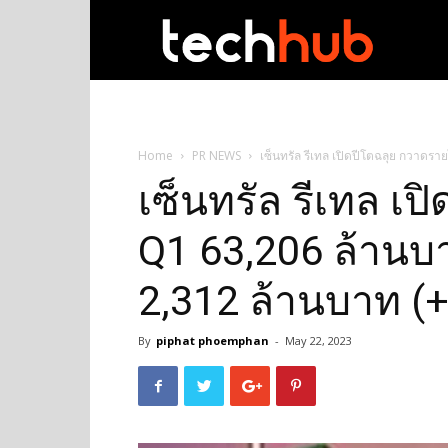
techhub
Home
PR NEWS
เซ็นทรัล รีเทล เปิดปีโตฉลุย กวาดรา
เซ็นทรัล รีเทล เ
Q1 63,206 ล้านบา
2,312 ล้านบาท (
By
piphat phoemphan
-
May 22, 2023