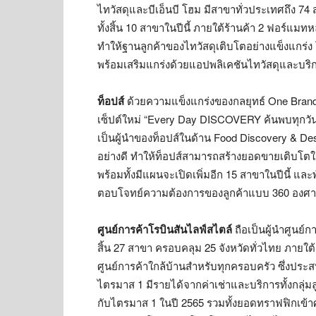
ไทวัสดุและบีเอ็นบี โฮม มีสาขาทั่วประเทศถึง 7
ทั้งสิ้น 10 สาขาในปีนี้ ภายใต้ร้านค้า 2 ฟอร์แมท
ทำให้ฐานลูกค้าของไทวัสดุเติบโตอย่างแข็งแกร่ง 
พร้อมเสริมแกร่งด้วยแอปพลิเคชันไทวัสดุและบ
ท็อปส์
ด้วยความแข็งแกร่งของกลยุทธ์ One Brand 
เซ็ปต์ใหม่ “Every Day DISCOVERY ค้นพบทุกวัน
เป็นผู้นำของท็อปส์ในด้าน Food Discovery & Dest
อย่างดี ทำให้ท็อปส์สามารถสร้างยอดขายเติบโตใน
พร้อมทั้งมีแผนจะเปิดเพิ่มอีก 15 สาขาในปีนี้ แ
ตอบโจทย์ความต้องการของลูกค้าแบบ 360 องศา
ศูนย์การค้าโรบินสันไลฟ์สไตล์
ถือเป็นผู้นำศูนย์
สิ้น 27 สาขา ครอบคลุม 25 จังหวัดทั่วไทย ภายใต้ค
ศูนย์การค้าใกล้บ้านสำหรับทุกครอบครัว ซึ่งปร
ไตรมาส 1 มีรายได้จากค่าเช่าและบริการทั้งกลุ่มล
กับไตรมาส 1 ในปี 2565 รวมทั้งยอดทราฟฟิกเข้าศู