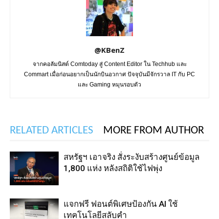
@KBenZ
จากคอลัมนิสต์ Comtoday สู่ Content Editor ใน Techhub และ
Commart เมื่อก่อนอยากเป็นนักบินอวกาศ ปัจจุบันมีจักรวาล IT กับ PC
และ Gaming หมุนรอบตัว
RELATED ARTICLES
MORE FROM AUTHOR
สหรัฐฯ เอาจริง สั่งระงับสร้างศูนย์ข้อมูล
1,800 แห่ง หลังสถิติใช้ไฟพุ่ง
แจกฟรี ฟอนต์พิเศษป้องกัน AI ใช้
เทคโนโลยีสลับคำ