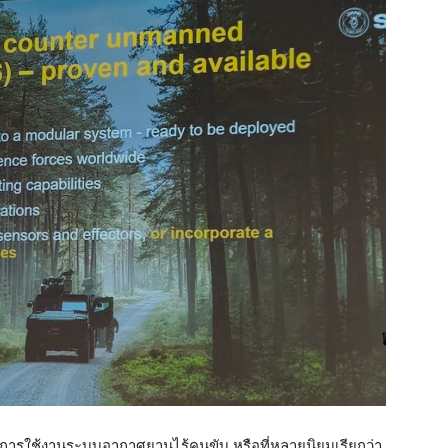
การใช้งานระบบอากาศยานไร้คนขับ หรือที่หลายนิยมเรียกว่า