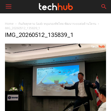
Home
กันภัยคุกคาม Saab หนุนกองทัพไทย พัฒนาระบบต่อต้านโดรน
IMG_20260512_135839_1
IMG_20260512_135839_1