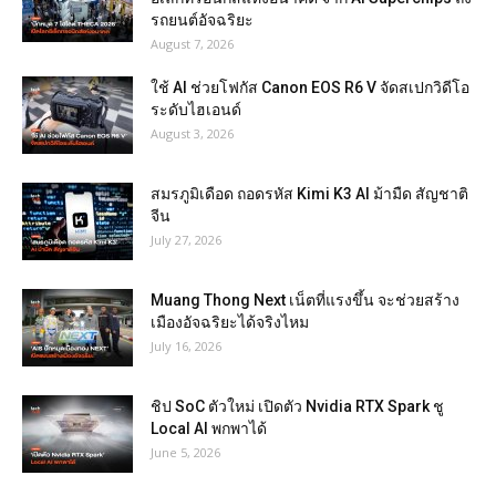
รถยนต์อัจฉริยะ
August 7, 2026
ใช้ AI ช่วยโฟกัส Canon EOS R6 V จัดสเปกวิดีโอ
ระดับไฮเอนด์
August 3, 2026
สมรภูมิเดือด ถอดรหัส Kimi K3 AI ม้ามืด สัญชาติ
จีน
July 27, 2026
Muang Thong Next เน็ตที่แรงขึ้น จะช่วยสร้าง
เมืองอัจฉริยะได้จริงไหม
July 16, 2026
ชิป SoC ตัวใหม่ เปิดตัว Nvidia RTX Spark ชู
Local AI พกพาได้
June 5, 2026