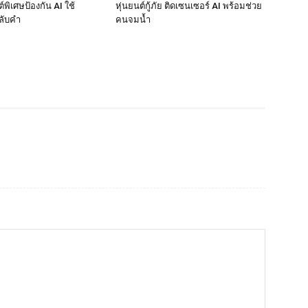
พิเศษป้องกัน AI ใช้
หุ่นยนต์กู้ภัย ติดเซนเซอร์ AI พร้อมช่วย
ลับคำ
คนจมน้ำ