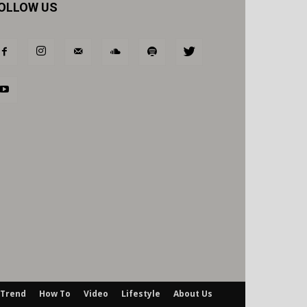
OLLOW US
Trend
How To
Video
Lifestyle
About Us