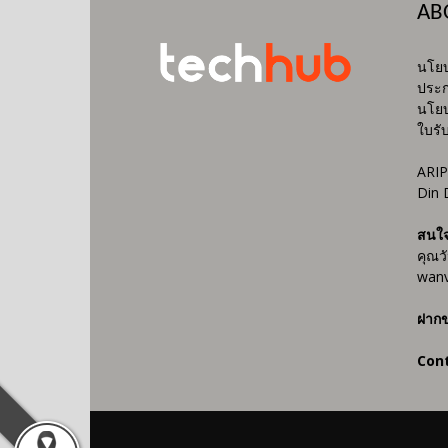
AB
นโยบ
ประก
นโยบ
ใบรั
ARIP
Din 
สนใ
คุณว
wanv
ฝากข
Con