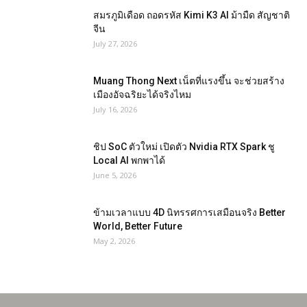
สมรภูมิเดือด ถอดรหัส Kimi K3 AI ม้ามืด สัญชาติ
จีน
July 27, 2026
Muang Thong Next เน็ตที่แรงขึ้น จะช่วยสร้าง
เมืองอัจฉริยะได้จริงไหม
July 16, 2026
ชิป SoC ตัวใหม่ เปิดตัว Nvidia RTX Spark ชู
Local AI พกพาได้
June 5, 2026
ข้ามเวลาแบบ 4D นิทรรศการเสมือนจริง Better
World, Better Future
May 2, 2026