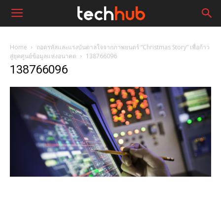
Home
ถอดรหัสและแรงบันดาลใจจากภาพยนตร์ “Christmas Story” เพื่อก้าว
สู่ยุคศูนย์ข้อมูลแห่งอนาคต
138766096
138766096