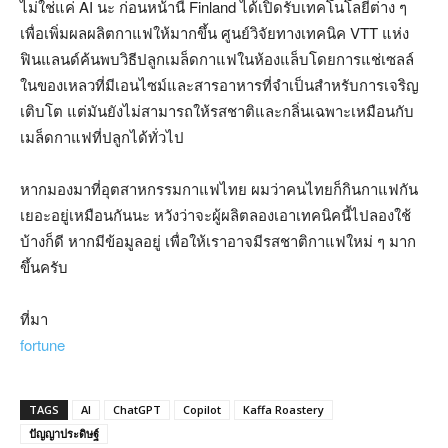
ไม่ใช่แค่ AI นะ ก่อนหน้านี้ Finland ได้เปิดรับเทคโนโลยีต่าง ๆ
เพื่อเพิ่มผลผลิตกาแฟให้มากขึ้น ศูนย์วิจัยทางเทคนิค VTT แห่ง
ฟินแลนด์ค้นพบวิธีปลูกเมล็ดกาแฟในห้องแล็บโดยการแช่เซลล์
ในของเหลวที่มีเอนไซม์และสารอาหารที่จำเป็นสำหรับการเจริญ
เติบโต แต่มันยังไม่สามารถให้รสชาติและกลิ่นเฉพาะเหมือนกับ
เมล็ดกาแฟที่ปลูกได้ทั่วไป
หากมองมาที่อุตสาหกรรมกาแฟไทย ผมว่าคนไทยก็กินกาแฟกัน
เยอะอยู่เหมือนกันนะ หวังว่าจะผู้ผลิตลองเอาเทคนิคนี้ไปลองใช้
บ้างก็ดี หากมีข้อมูลอยู่ เพื่อให้เราอาจมีรสชาติกาแฟใหม่ ๆ มาก
ขึ้นครับ
ที่มา
fortune
TAGS
AI
ChatGPT
Copilot
Kaffa Roastery
ปัญญาประดิษฐ์