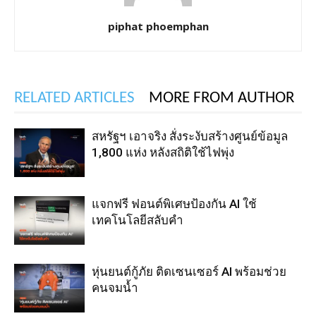
piphat phoemphan
RELATED ARTICLES
MORE FROM AUTHOR
สหรัฐฯ เอาจริง สั่งระงับสร้างศูนย์ข้อมูล
1,800 แห่ง หลังสถิติใช้ไฟพุ่ง
แจกฟรี ฟอนต์พิเศษป้องกัน AI ใช้
เทคโนโลยีสลับคำ
หุ่นยนต์กู้ภัย ติดเซนเซอร์ AI พร้อมช่วย
คนจมน้ำ