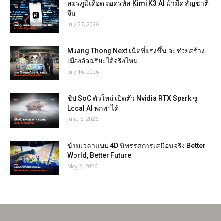
สมรภูมิเดือด ถอดรหัส Kimi K3 AI ม้ามืด สัญชาติ
จีน
July 27, 2026
Muang Thong Next เน็ตที่แรงขึ้น จะช่วยสร้าง
เมืองอัจฉริยะได้จริงไหม
July 16, 2026
ชิป SoC ตัวใหม่ เปิดตัว Nvidia RTX Spark ชู
Local AI พกพาได้
June 5, 2026
ข้ามเวลาแบบ 4D นิทรรศการเสมือนจริง Better
World, Better Future
May 2, 2026