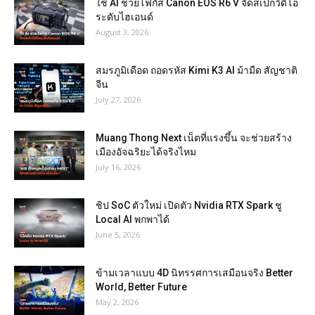
ใช้ AI ช่วยโฟกัส Canon EOS R6 V จัดสเปกวิดีโอ
ระดับไฮเอนด์
August 3, 2026
สมรภูมิเดือด ถอดรหัส Kimi K3 AI ม้ามืด สัญชาติ
จีน
July 27, 2026
Muang Thong Next เน็ตที่แรงขึ้น จะช่วยสร้าง
เมืองอัจฉริยะได้จริงไหม
July 16, 2026
ชิป SoC ตัวใหม่ เปิดตัว Nvidia RTX Spark ชู
Local AI พกพาได้
June 5, 2026
ข้ามเวลาแบบ 4D นิทรรศการเสมือนจริง Better
World, Better Future
May 2, 2026