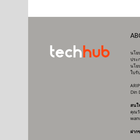
AB
นโยบ
ประก
นโยบ
ใบรั
ARIP
Din 
สนใ
คุณว
wanv
ฝากข