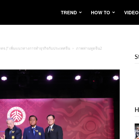
TREND
HOW TO
VIDEO
 (วทจ.)” เพิ่มแนวทางการทำธุรกิจกับประเทศจีน
ภาพท่านทูตจีน2
S
H