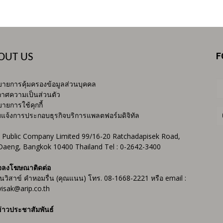
F
OUT US
ายการคุ้มครองข้อมูลส่วนบุคคล
าศความเป็นส่วนตัว
ายการใช้คุกกี้
บแจ้งการประกอบธุรกิจบริการแพลตฟอร์มดิจิทัล
 Public Company Limited 99/16-20 Ratchadapisek Road,
Daeng, Bangkok 10400 Thailand Tel : 0-2642-3400
จลงโฆษณาติดต่อ
ันวิสาข์ คำหอมรื่น (คุณแนน) โทร. 08-1668-2221 หรือ email :
isak@arip.co.th
่าวประชาสัมพันธ์