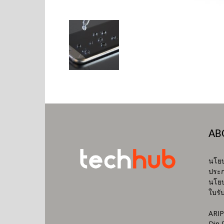
AB
นโยบ
ประก
นโยบ
ใบรั
ARIP
Din 