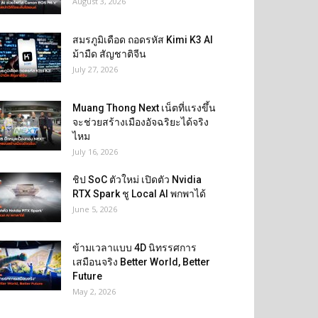
August 3, 2026
สมรภูมิเดือด ถอดรหัส Kimi K3 AI
ม้ามืด สัญชาติจีน
July 27, 2026
Muang Thong Next เน็ตที่แรงขึ้น
จะช่วยสร้างเมืองอัจฉริยะได้จริง
ไหม
July 16, 2026
ชิป SoC ตัวใหม่ เปิดตัว Nvidia
RTX Spark ชู Local AI พกพาได้
June 5, 2026
ข้ามเวลาแบบ 4D นิทรรศการ
เสมือนจริง Better World, Better
Future
May 2, 2026