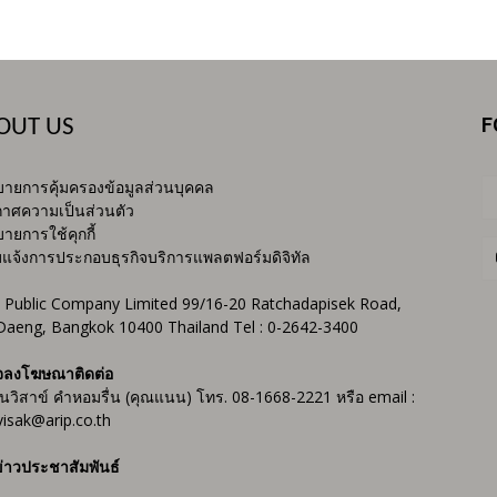
F
OUT US
ายการคุ้มครองข้อมูลส่วนบุคคล
าศความเป็นส่วนตัว
ายการใช้คุกกี้
บแจ้งการประกอบธุรกิจบริการแพลตฟอร์มดิจิทัล
 Public Company Limited 99/16-20 Ratchadapisek Road,
Daeng, Bangkok 10400 Thailand Tel : 0-2642-3400
จลงโฆษณาติดต่อ
ันวิสาข์ คำหอมรื่น (คุณแนน) โทร. 08-1668-2221 หรือ email :
isak@arip.co.th
่าวประชาสัมพันธ์