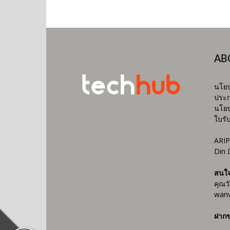
AB
นโยบ
ประก
นโยบ
ใบรั
ARIP
Din 
สนใ
คุณว
wanv
ฝากข