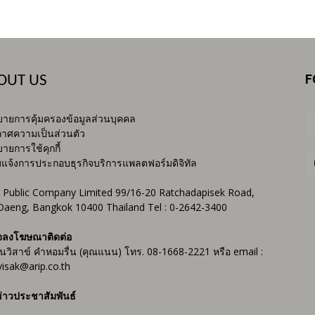
F
OUT US
ายการคุ้มครองข้อมูลส่วนบุคคล
าศความเป็นส่วนตัว
ายการใช้คุกกี้
บแจ้งการประกอบธุรกิจบริการแพลตฟอร์มดิจิทัล
 Public Company Limited 99/16-20 Ratchadapisek Road,
Daeng, Bangkok 10400 Thailand Tel : 0-2642-3400
จลงโฆษณาติดต่อ
ันวิสาข์ คำหอมรื่น (คุณแนน) โทร. 08-1668-2221 หรือ email :
isak@arip.co.th
่าวประชาสัมพันธ์