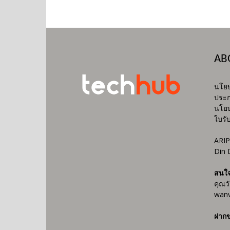
AB
นโยบ
ประก
นโยบ
ใบรั
ARIP
Din 
สนใ
คุณว
wanv
ฝากข